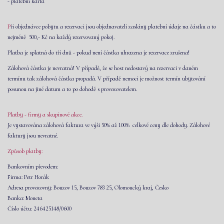
- platební karta
P
ři objednávce pobytu a rezervaci jsou objednavateli zaslány platební údaje na částku a to
nejméně 500,- Kč na každý rezervovaný pokoj.
Platba je splatná do tří dnů - pokud není částka uhrazena je rezervace zrušena!
Zálohová částka je nevratná! V případě, že se host nedostavý na rezervaci v daném
termínu tak zálohová částka propadá. V případě nemoci je možnost termín ubytování
posunou na jiné datum a to po dohodě s provozovatelem.
Platby - firmy a skupinové akce.
Je vystavována zálohová faktura ve výši 50% až 100% celkové ceny dle dohody.
Zálohové
faktury jsou nevratné.
Způsob platby:
Bankovním převodem:
Firma: Petr Horák
Adresa provozovny: Bouzov 15, Bouzov 783 25, Olomoucký kraj, Česko
Banka: Moneta
Číslo účtu: 246425148/0600