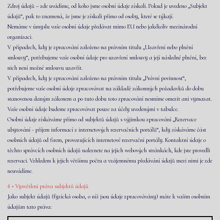
Zdroj údajů – zde uvádíme, od koho jsme osobní údaje získali. Pokud je uvedeno „Subjekt
údajů“, pak to znamená, že jsme je získali přímo od osoby, které se týkají.
Nemáme v úmyslu vaše osobní údaje předávat mimo EU nebo jakékoliv mezinárodní
organizaci.
V případech, kdy je zpracování založeno na právním titulu „Uzavření nebo plnění
smlouvy“, potřebujeme vaše osobní údaje pro uzavření smlouvy a její následné plnění, bez
nich není možné smlouvu uzavřít.
V případech, kdy je zpracování založeno na právním titulu „Právní povinnost“,
potřebujeme vaše osobní údaje zpracovávat na základě zákonných požadavků do dobu
stanovenou daným zákonem a po tuto dobu toto zpracování nesmíme omezit ani vymazat.
Vaše osobní údaje budeme zpracovávat pouze za účely uvedenými v tabulce.
Osobní údaje získáváme přímo od subjektů údajů s výjimkou zpracování „Rezervace
ubytování - příjem informací z internetových rezervačních portálů“, kdy získáváme část
osobních údajů od firem, provozujících internetové rezervační portály. Kontaktní údaje o
těchto správcích osobních údajů naleznete na jejich webových stránkách, kde jste provedli
rezervaci. Vzhledem k jejich většímu počtu a vzájemnému předávání údajů mezi nimi je zde
neuvádíme.
4 • Vysvětlení práva subjektů údajů
Jako subjekt údajů (fyzická osoba, o níž jsou údaje zpracovávány) máte k vašim osobním
údajům tato práva: