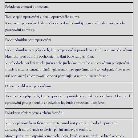
Požadovat omezení zpracování
Toto se týká zpracování z titulu oprávněného zájmu.
K omezení zpracování dojde v případě podání námitky a omezení bude trvat po dobu
posuzování námitky.
Podat námitku proti zpracování
Podat námitku lze v případech, kdy je zpracování prováděno z titulu oprávněného zájmu.
Námitka proti zasílání obchodních sdělení bude vždy uznána.
V případech uvádění vašeho jména nebo jiného kontaktního údaje v zájmu poskytování
služeb je možnost zneužití téměř vyloučena a pro tyto činnosti je to nezbytné. Proto tento
náš oprávněný zájem považujeme za převažující a námitky neuznáváme.
Odvolat souhlas se zpracováním
To je možné v případech, kdy je zpracování prováděno na základě souhlasu. Pokud jste ke
zpracování poskytli souhlas a odvoláte ho, bude zpracování ukončeno.
Požadovat výpis v přenositelném formátu
Výpis v přenositelném formátu můžete požadovat pouze v případech zpracování
založených na právních titulech - plnění smlouvy a souhlasu.
Můžete požadovat vypsání pouze těch údajů, které jste nám předali a které vedeme v