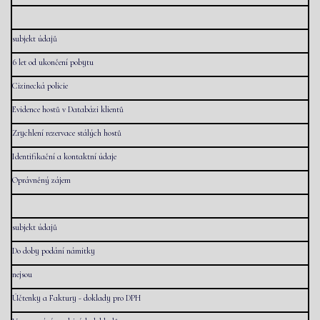
subjekt údajů
6 let od ukončení pobytu
Cizinecká policie
Evidence hostů v Databázi klientů
Zrychlení rezervace stálých hostů
Identifikační a kontaktní údaje
Oprávněný zájem
subjekt údajů
Do doby podání námitky
nejsou
Účtenky a Faktury - doklady pro DPH