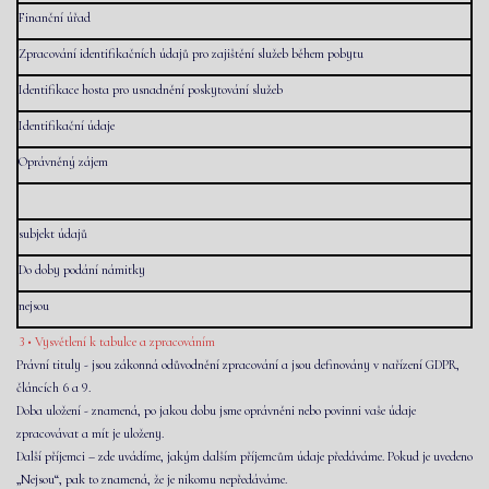
Finanční úřad
Zpracování identifikačních údajů pro zajištění služeb během pobytu
Identifikace hosta pro usnadnění poskytování služeb
Identifikační údaje
Oprávněný zájem
subjekt údajů
Do doby podání námitky
nejsou
3 • Vysvětlení k tabulce a zpracováním
Právní tituly - jsou zákonná odůvodnění zpracování a jsou definovány v nařízení GDPR,
článcích 6 a 9.
Doba uložení - znamená, po jakou dobu jsme oprávněni nebo povinni vaše údaje
zpracovávat a mít je uloženy.
Další příjemci – zde uvádíme, jakým dalším příjemcům údaje předáváme. Pokud je uvedeno
„Nejsou“, pak to znamená, že je nikomu nepředáváme.