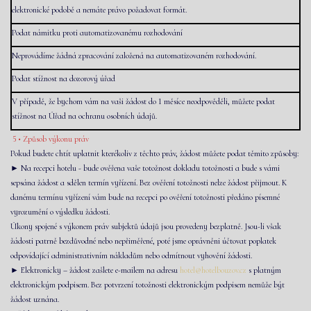
elektronické podobě a nemáte právo požadovat formát.
Podat námitku proti automatizovanému rozhodování
Neprovádíme žádná zpracování založená na automatizovaném rozhodování.
Podat stížnost na dozorový úřad
V případě, že bychom vám na vaši žádost do 1 měsíce neodpověděli, můžete podat
stížnost na Úřad na ochranu osobních údajů.
5 • Způsob výkonu práv
Pokud budete chtít uplatnit kterékoliv z těchto práv, žádost můžete podat těmito způsoby:
► Na recepci hotelu - bude ověřena vaše totožnost dokladu totožnosti a bude s vámi
sepsána žádost a sdělen termín vyřízení. Bez ověření totožnosti nelze žádost přijmout. K
danému termínu vyřízení vám bude na recepci po ověření totožnosti předáno písemné
vyrozumění o výsledku žádosti.
Úkony spojené s výkonem práv subjektů údajů jsou provedeny bezplatně. Jsou-li však
žádosti patrně bezdůvodné nebo nepřiměřené, poté jsme oprávněni účtovat poplatek
odpovídající administrativním nákladům nebo odmítnout vyhovění žádosti.
► Elektronicky – žádost zašlete e-mailem na adresu
hotel@hotelbouzov.cz
s platným
elektronickým podpisem. Bez potvrzení totožnosti elektronickým podpisem nemůže být
žádost uznána.