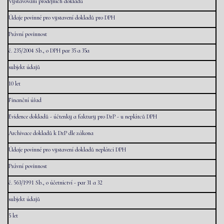
Vystavování prodejních dokladů
Údaje povinné pro vystavení dokladů pro DPH
Právní povinnost
č. 235/2004 Sb., o DPH par 35 a 35a
subjekt údajů
10 let
Finanční úřad
Evidence dokladů - účtenky a faktury pro DzP - u neplátců DPH
Archivace dokladů k DzP dle zákona
Údaje povinné pro vystavení dokladů neplátci DPH
Právní povinnost
č. 563/1991 Sb., o účetnictví - par 31 a 32
subjekt údajů
5 let