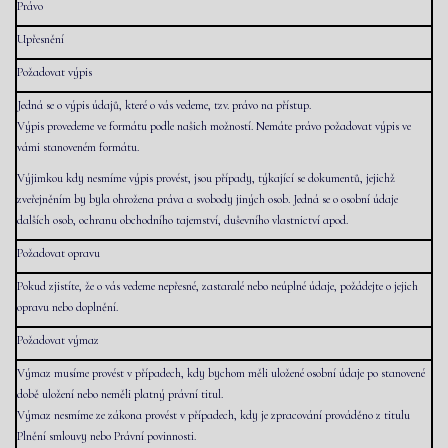
Právo
Upřesnění
Požadovat výpis
Jedná se o výpis údajů, které o vás vedeme, tzv. právo na přístup.
Výpis provedeme ve formátu podle našich možností. Nemáte právo požadovat výpis ve
vámi stanoveném formátu.
Výjimkou kdy nesmíme výpis provést, jsou případy, týkající se dokumentů, jejichž
zveřejněním by byla ohrožena práva a svobody jiných osob. Jedná se o osobní údaje
dalších osob, ochranu obchodního tajemství, duševního vlastnictví apod.
Požadovat opravu
Pokud zjistíte, že o vás vedeme nepřesné, zastaralé nebo neúplné údaje, požádejte o jejich
opravu nebo doplnění.
Požadovat výmaz
Výmaz musíme provést v případech, kdy bychom měli uložené osobní údaje po stanovené
době uložení nebo neměli platný právní titul.
Výmaz nesmíme ze zákona provést v případech, kdy je zpracování prováděno z titulu
Plnění smlouvy nebo Právní povinnosti.