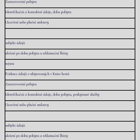
Zarezervování pobytu
Identifikační a kontaktní údaje, doba pobytu
Uzavření nebo plnění smlouvy
subjekt údajů
uložení po dobu pobytu a reklamační lhůty
nejsou
Evidence údajů o ubytovaných v Knize hostů
Zarezervování pobytu
Identifikační a kontaktní údaje, doba pobytu, poskytnuté služby
Uzavření nebo plnění smlouvy
subjekt údajů
uložení po dobu pobytu a reklamační lhůty