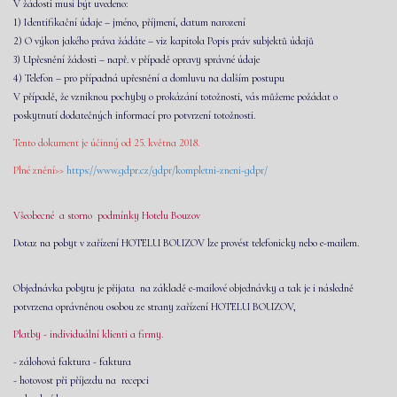
V žádosti musí být uvedeno:
1) Identifikační údaje – jméno, příjmení, datum narození
2) O výkon jakého práva žádáte – viz kapitola Popis práv subjektů údajů
3) Upřesnění žádosti – např. v případě opravy správné údaje
4) Telefon – pro případná upřesnění a domluvu na dalším postupu
V případě, že vzniknou pochyby o prokázání totožnosti, vás můžeme požádat o
poskytnutí dodatečných informací pro potvrzení totožnosti.
Tento dokument je účinný od 25. května 2018.
Plné znění>>
https://www.gdpr.cz/gdpr/kompletni-zneni-gdpr/
Všeobecné a storno podmínky Hotelu Bouzov
Dotaz na pobyt v zařízení HOTELU BOUZOV lze provést telefonicky nebo e-mailem.
Objednávka pobytu je přijata na základě e-mailové objednávky a tak je i následně
potvrzena oprávněnou osobou ze strany zařízení HOTELU BOUZOV,
Platby - individuální klienti a firmy.
- zálohová faktura -
faktura
- hotovost při příjezdu na recepci