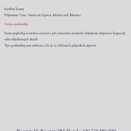
Kreditní karty:
Přijímáme: Visa, American Express, Mastercard, Maestro.
Storno podmínky:
Stono poplatky se mohou účtovat i při částečném nevyužití objednané ubytovací kapacity
nebo objednaných služeb.
Tyto podmínky jsou smluvní a lze je ve zvláštních případech upravit.
Bouzov 15, Bouzov 783 25
tel: +420 724 486 000