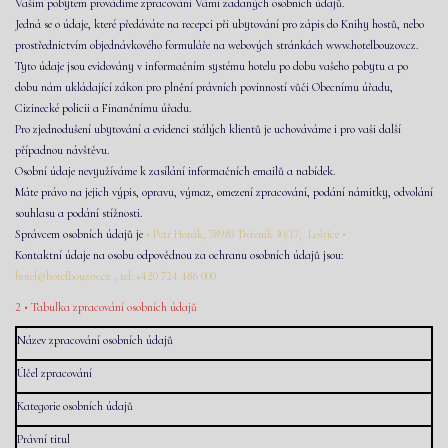
Vaším pobytem provádíme zpracování Vámi zadaných osobních údajů.
Jedná se o údaje, které předáváte na recepci při ubytování pro zápis do Knihy hostů, nebo
prostřednictvím objednávkového formuláře na webových stránkách www.hotelbouzov.cz.
Tyto údaje jsou evidovány v informačním systému hotelu po dobu vašeho pobytu a po
dobu nám ukládající zákon pro plnění právních povinností vůči Obecnímu úřadu,
Cizinecké policii a Finančnímu úřadu.
Pro zjednodušení ubytování a evidenci stálých klientů je uchováváme i pro vaši další
případnou návštěvu.
Osobní údaje nevyužíváme k zasílání informačních emailů a nabídek.
Máte právo na jejich výpis, opravu, výmaz, omezení zpracování, podání námitky, odvolání
souhlasu a podání stížnosti.
Správcem osobních údajů je
• Petr Horák, 78983 Trávník 30/17, Loštice •
Kontaktní údaje na osobu odpovědnou za ochranu osobních údajů jsou:
hotel@hotelbouzov.cz
, tel: +420 724 486 000
2 • Tabulka zpracování osobních údajů
Název zpracování osobních údajů
Účel zpracování
Kategorie osobních údajů
Právní titul