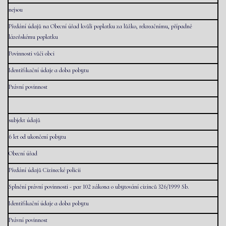
nejsou
Předání údajů na Obecní úřad kvůli poplatku za lůžko, rekreačnímu, případně
lázeňskému poplatku
Povinnosti vůči obci
Identifikační údaje a doba pobytu
Právní povinnost
subjekt údajů
6 let od ukončení pobytu
Obecní úřad
Předání údajů Cizinecké policii
Splnění právní povinnosti - par 102 zákona o ubytování cizinců 326/1999 Sb.
Identifikační údaje a doba pobytu
Právní povinnost