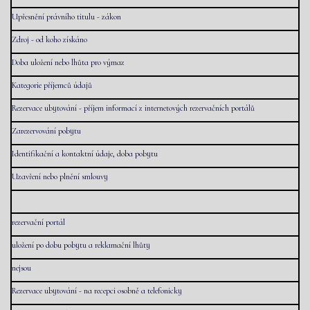
Upřesnění právního titulu - zákon
Zdroj - od koho získáno
Doba uložení nebo lhůta pro výmaz
Kategorie příjemců údajů
Rezervace ubytování - příjem informací z internetových rezervačních portálů
Zarezervování pobytu
Identifikační a kontaktní údaje, doba pobytu
Uzavření nebo plnění smlouvy
rezervační portál
uložení po dobu pobytu a reklamační lhůty
nejsou
Rezervace ubytování - na recepci osobně a telefonicky